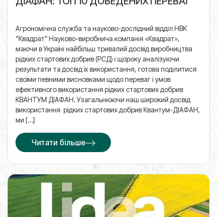
ДІАФАН: ТОП 10 ДОВЕДЕНИХ ПЕРЕВАГ
Агрономічна служба та науково-дослідний відділ НВК
“Квадрат” Науково-виробнича компанія «Квадрат»,
маючи в Україні найбільш тривалий досвід виробництва
рідких стартових добрив (РСД) і щороку аналізуючи
результати та досвід їх використання, готова поділитися
своїми певними висновками щодо переваг і умов
ефективного використання рідких стартових добрив
КВАНТУМ ДІАФАН. Узагальнюючи наш широкий досвід
використання рідких стартових добрив Квантум-ДІАФАН,
ми […]
Читати більше