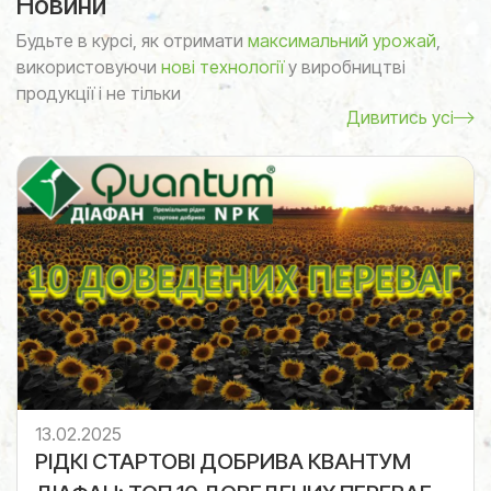
Новини
Будьте в курсі, як отримати
максимальний урожай
,
використовуючи
нові технології
у виробництві
продукції і не тільки
Дивитись усі
13.02.2025
РІДКІ СТАРТОВІ ДОБРИВА КВАНТУМ