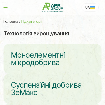
UA
RU
Головна
/
Підкатегорії
Технологія вирощування
Моноелементні
мікродобрива
Суспензійні добрива
ЗеМакс