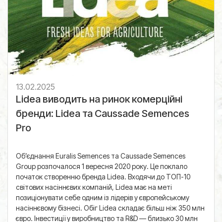
13.02.2025
Lidea виводить на ринок комерційні
бренди: Lidea та Caussade Semences
Pro
Об’єднання Euralis Semences та Caussade Semences
Group розпочалося 1 вересня 2020 року. Це поклало
початок створенню бренда Lidea. Входячи до ТОП-10
світових насіннєвих компаній, Lidea має на меті
позиціонувати себе одним із лідерів у європейському
насіннєвому бізнесі. Обіг Lidea складає більш ніж 350 млн
євро. Інвестиції у виробництво та R&D — близько 30 млн