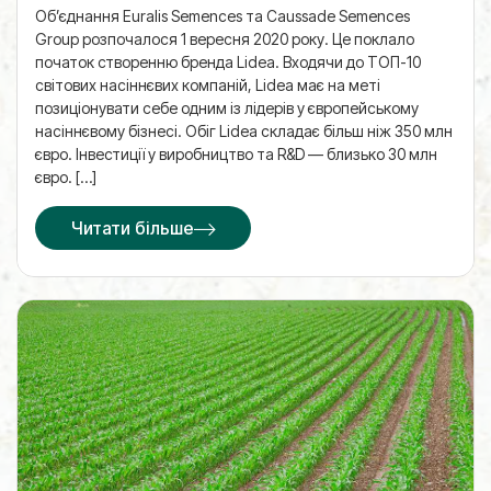
Об’єднання Euralis Semences та Caussade Semences
Group розпочалося 1 вересня 2020 року. Це поклало
початок створенню бренда Lidea. Входячи до ТОП-10
світових насіннєвих компаній, Lidea має на меті
позиціонувати себе одним із лідерів у європейському
насіннєвому бізнесі. Обіг Lidea складає більш ніж 350 млн
євро. Інвестиції у виробництво та R&D — близько 30 млн
євро. […]
Читати більше