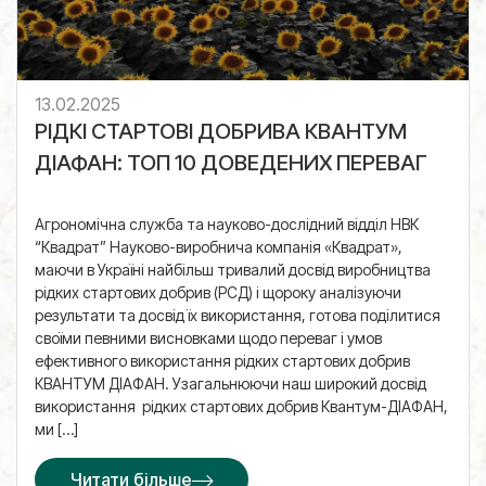
13.02.2025
РІДКІ СТАРТОВІ ДОБРИВА КВАНТУМ
ДІАФАН: ТОП 10 ДОВЕДЕНИХ ПЕРЕВАГ
Агрономічна служба та науково-дослідний відділ НВК
“Квадрат” Науково-виробнича компанія «Квадрат»,
маючи в Україні найбільш тривалий досвід виробництва
рідких стартових добрив (РСД) і щороку аналізуючи
результати та досвід їх використання, готова поділитися
своїми певними висновками щодо переваг і умов
ефективного використання рідких стартових добрив
КВАНТУМ ДІАФАН. Узагальнюючи наш широкий досвід
використання рідких стартових добрив Квантум-ДІАФАН,
ми […]
Читати більше