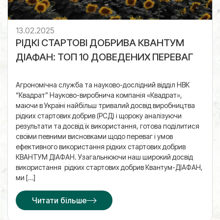
13.02.2025
РІДКІ СТАРТОВІ ДОБРИВА КВАНТУМ
ДІАФАН: ТОП 10 ДОВЕДЕНИХ ПЕРЕВАГ
Агрономічна служба та науково-дослідний відділ НВК
“Квадрат” Науково-виробнича компанія «Квадрат»,
маючи в Україні найбільш тривалий досвід виробництва
рідких стартових добрив (РСД) і щороку аналізуючи
результати та досвід їх використання, готова поділитися
своїми певними висновками щодо переваг і умов
ефективного використання рідких стартових добрив
КВАНТУМ ДІАФАН. Узагальнюючи наш широкий досвід
використання рідких стартових добрив Квантум-ДІАФАН,
ми […]
Читати більше