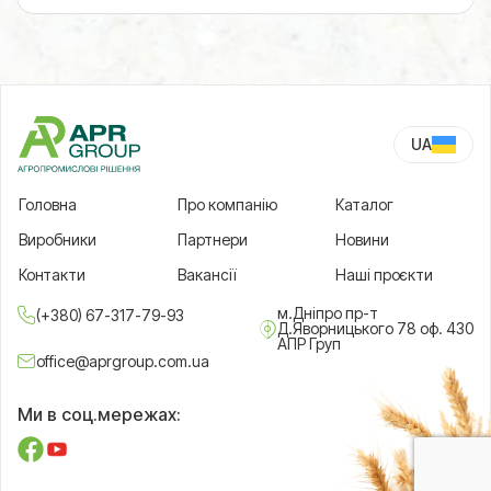
UA
RU
Головна
Про компанію
Каталог
Виробники
Партнери
Новини
Контакти
Вакансії
Наші проєкти
м.Дніпро пр-т
(+380) 67-317-79-93
Д.Яворницького 78 оф. 430
АПР Груп
office@aprgroup.com.ua
Ми в соц.мережах: