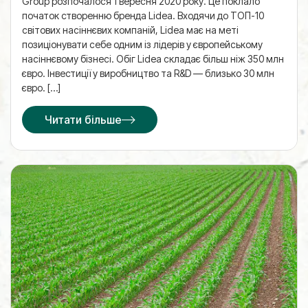
Group розпочалося 1 вересня 2020 року. Це поклало
початок створенню бренда Lidea. Входячи до ТОП-10
світових насіннєвих компаній, Lidea має на меті
позиціонувати себе одним із лідерів у європейському
насіннєвому бізнесі. Обіг Lidea складає більш ніж 350 млн
євро. Інвестиції у виробництво та R&D — близько 30 млн
євро. […]
Читати більше