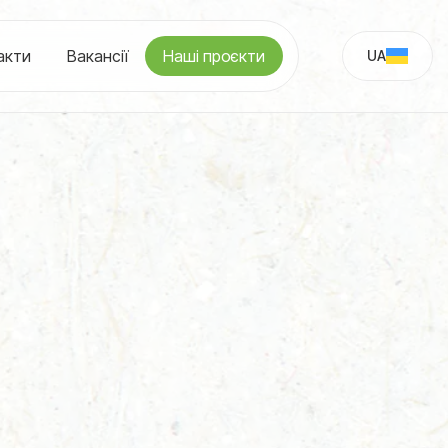
акти
Вакансії
Наші проєкти
UA
RU