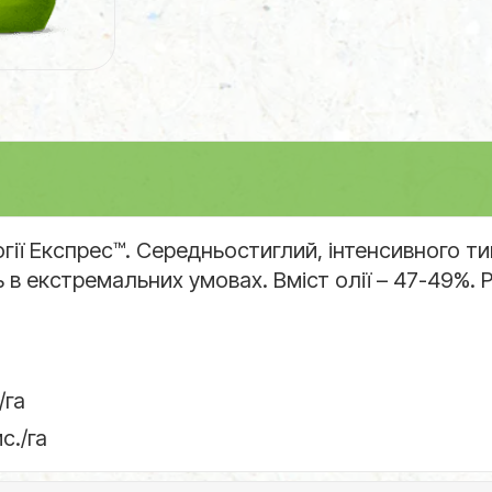
ії Експрес™. Середньостиглий, інтенсивного тип
 в екстремальних умовах. Вміст олії – 47-49%.
/га
с./га