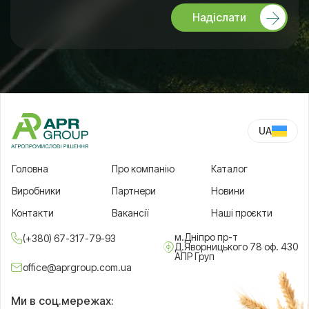
Надіслати
UA
RU
Головна
Про компанію
Каталог
Виробники
Партнери
Новини
Контакти
Вакансії
Наші проєкти
м.Дніпро пр-т
(+380) 67-317-79-93
Д.Яворницького 78 оф. 430
АПР Груп
office@aprgroup.com.ua
Ми в соц.мережах: