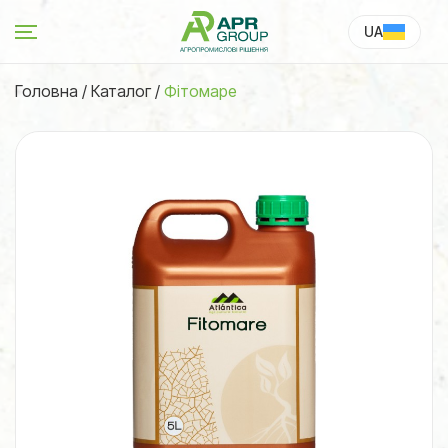
UA
RU
Головна
/
Каталог
/
Фітомаре