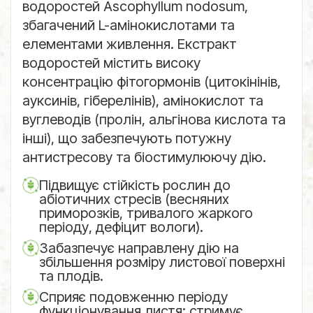
водоростей Ascophyllum nodosum,
збагачений L-амінокислотами та
елементами живлення. Екстракт
водоростей містить високу
консентрацію фітогормонів (цитокінінів,
ауксинів, гіберелінів), амінокислот та
вуглеводів (пролін, альгінова кислота та
інші), що забезпечують потужну
антистресову та біостимулюючу дію.
Підвищує стійкість рослин до
абіотичних стресів (весняних
приморозків, тривалого жаркого
періоду, дефіцит вологи).
Забазпечує направлену дію на
збільшення розміру листової поверхні
та плодів.
Сприяє подовженню періоду
функціонування листя: стримує