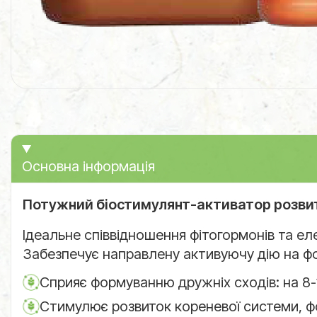
Основна інформація
Потужний біостимулянт-активатор розви
Ідеальне співвідношення фітогормонів та ел
Забезпечує направлену активуючу дію на фо
Сприяє формуванню дружніх сходів: на 8-
Стимулює розвиток кореневої системи, ф