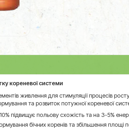
тку кореневої системи
ементів живлення для стимуляції процесів росту
рмування та розвиток потужної кореневої сист
10% підвищує польову схожість та на 3-5% енер
ормування бічних коренів та збільшення площі 