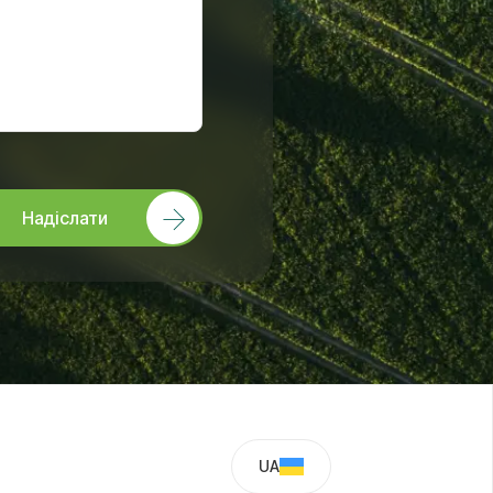
Надіслати
UA