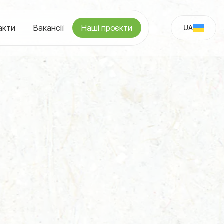
акти
Вакансії
Наші проєкти
UA
RU