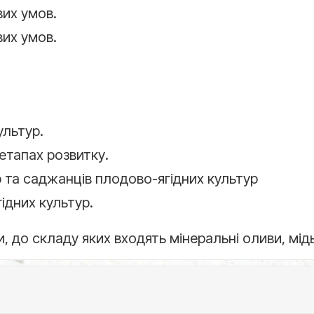
вих умов.
вих умов.
ультур.
етапах розвитку.
 та саджанців плодово-ягідних культур
ідних культур.
о складу яких входять мінеральні оливи, мідь (Cu