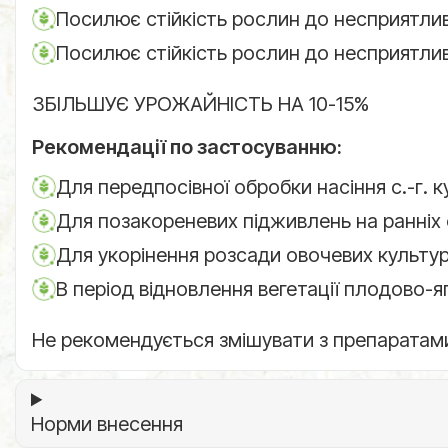
Посилює стійкість рослин до несприятли
Посилює стійкість рослин до несприятли
ЗБІЛЬШУЄ УРОЖАЙНІСТЬ НА 10-15%
Рекомендації по застосуванню:
Для передпосівної обробки насіння с.-г. к
Для позакореневих підживлень на ранніх 
Для укорінення розсади овочевих культур
В період відновлення вегетації плодово-яг
Не рекомендується змішувати з препаратами, д
Норми внесення