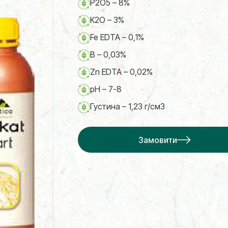
P2O5 – 8%
K2O – 3%
Fe EDTA – 0,1%
B – 0,03%
Zn EDTA – 0,02%
pH – 7-8
Густина – 1,23 г/см3
Замовити