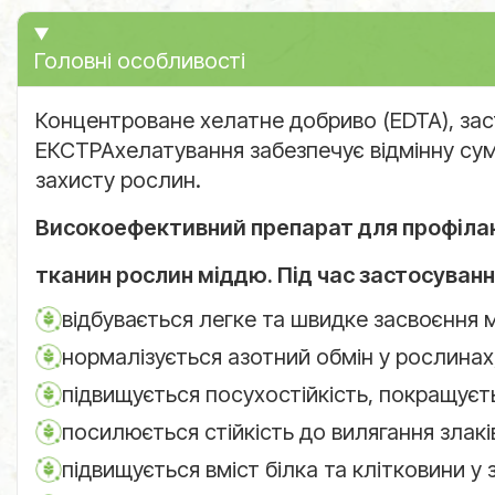
Головні особливості
Концентроване хелатне добриво (EDTA), заст
ЕКСТРАхелатування забезпечує відмінну сум
захисту рослин.
Високоефективний препарат для профіла
тканин рослин міддю. Під час застосуванн
відбувається легке та швидке засвоєння м
нормалізується азотний обмін у рослинах,
підвищується посухостійкість, покращуєт
посилюється стійкість до вилягання злакі
підвищується вміст білка та клітковини у з