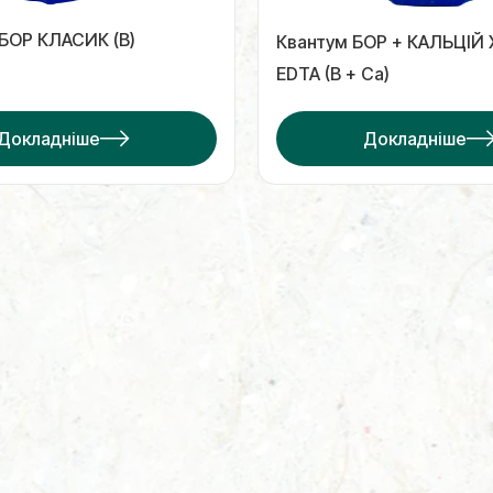
БОР КЛАСИК (B)
Квантум БОР + КАЛЬЦІЙ
EDTA (В + Са)
Докладніше
Докладніше