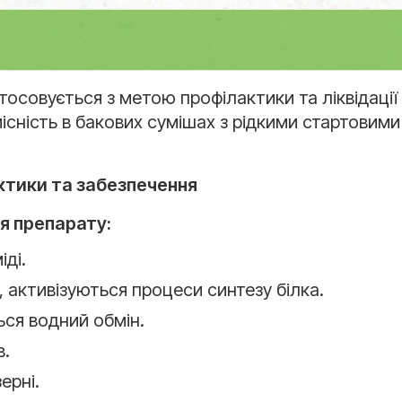
осовується з метою профілактики та ліквідації 
існість в бакових сумішах з рідкими стартовим
ктики та забезпечення
я препарату:
іді.
 активізуються процеси синтезу білка.
ься водний обмін.
в.
ерні.