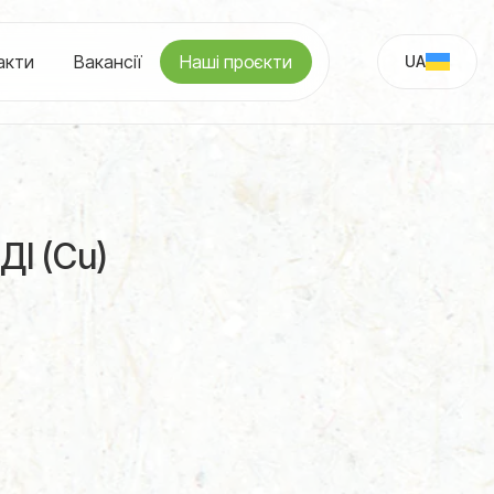
акти
Вакансії
Наші проєкти
UA
RU
І (Cu)