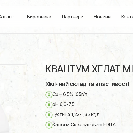
Каталог
Виробники
Партнери
Новини
Конт
КВАНТУМ ХЕЛАТ МІД
Хімічний склад та властивості
Cu – 6,5% (65г/л)
рН 6,0-7,5
Густина 1,22-1,35 кг/л
Катіони Cu хелатовані EDITA