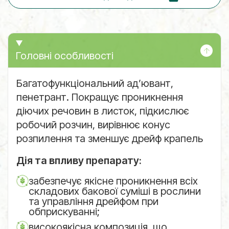
Головні особливості
Багатофункціональний ад’ювант,
пенетрант. Покращує проникнення
діючих речовин в листок, підкислює
робочий розчин, вирівнює конус
розпилення та зменшує дрейф крапель
Дія та впливу препарату:
забезпечує якісне проникнення всіх
складових бакової суміші в рослини
та управління дрейфом при
обприскуванні;
високоякісна композиція, що