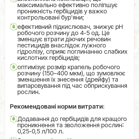
максимально ефективно поліпшує
проникність гербіцидів у важко
контрольовані бур’яни;
ефективний підкислювач, знижує рН
робочого розчину до 4-5 од. Це
зменшує втрати діючих речовин
пестицидів внаслідок лужного
гідролізу, сприяє поглинанню слабких
кислотних гербіцидів;
оптимізує розмір крапель робочого
розчину (150–400 мкм), що зумовлює
зменшення їх знесення (дрейфу) та
випаровування під час обприскування
рослин.
Рекомендовані норми витрати:
Додавання до гербіцидів для кращого
проникнення та зволоження рослин:
0,25-0,5 л/100 л.