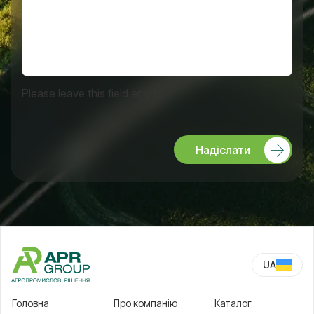
Please leave this field empty.
Надіслати
UA
RU
Головна
Про компанію
Каталог