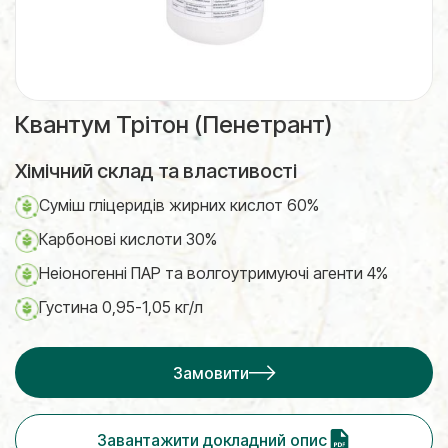
Квантум Трітон (Пенетрант)
Хімічний склад та властивості
Суміш гліцеридів жирних кислот 60%
Карбонові кислоти 30%
Неіоногенні ПАР та волгоутримуючі агенти 4%
Густина 0,95-1,05 кг/л
Замовити
Завантажити докладний опис