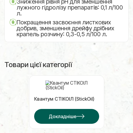
Зниження рівня рН для зменшення
лужного гідролізу препаратів: 0,1 л/100
л.
Покращення засвоєння листкових
добрив, зменшення дрейфу дрібних
крапель розчину: 0,3-0,5 л/100 л.
Товари цієї категорії
Квантум СТІКОІЛ (StickOil)
Докладніше