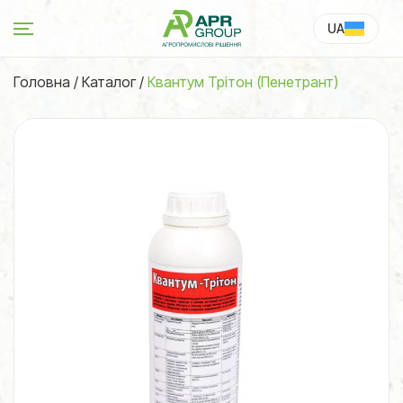
UA
RU
Головна
/
Каталог
/
Квантум Трітон (Пенетрант)