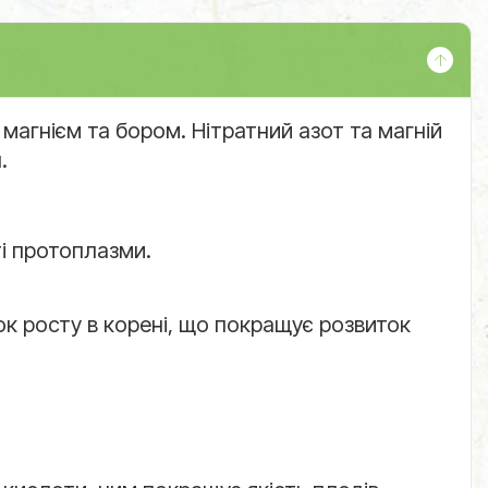
магнієм та бором. Нітратний азот та магній
.
і протоплазми.
ок росту в корені, що покращує розвиток