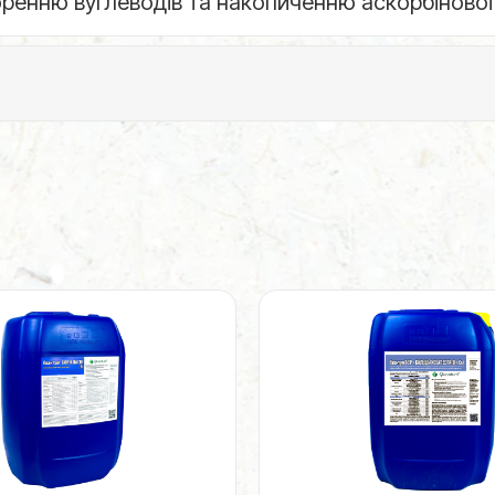
оренню вуглеводів та накопиченню аскорбінової