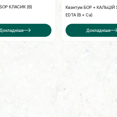
БОР КЛАСИК (B)
Квантум БОР + КАЛЬЦІЙ
EDTA (В + Са)
Докладніше
Докладніше