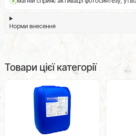
магній сприяє активації фотосинтезу, утв
Норми внесення
Товари цієї категорії