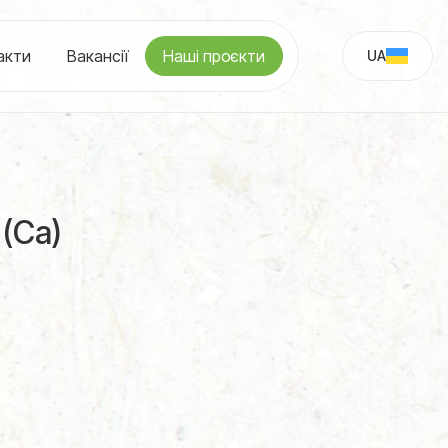
акти
Вакансії
Наші проєкти
UA
RU
(Са)