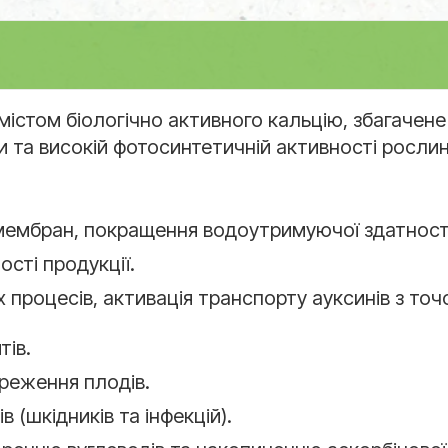
містом біологічно активного кальцію, збагачене 
 та високій фотосинтетичній активності рослин
а мембран, покращення водоутримуючої здатност
сті продукції.
 процесів, активація транспорту ауксинів з точ
тів.
ереження плодів.
 (шкідників та інфекцій).