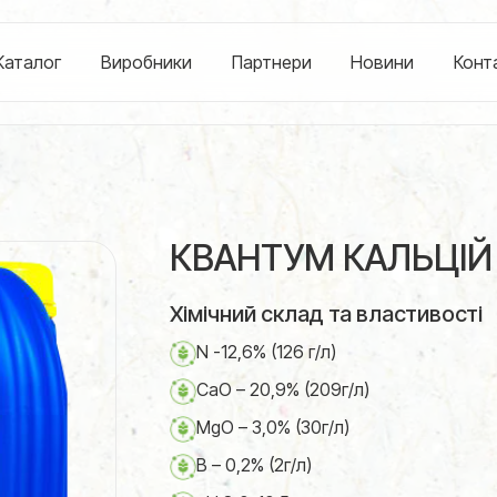
Каталог
Виробники
Партнери
Новини
Конт
КВАНТУМ КАЛЬЦІЙ 
Хімічний склад та властивості
N -12,6% (126 г/л)
CaO – 20,9% (209г/л)
MgO – 3,0% (30г/л)
B – 0,2% (2г/л)