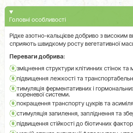
Головні особливості
Рідке азотно-кальцієве добриво з високим в
сприяють швидкому росту вегетативної маси
Переваги добрива:
зміцнення структури клітинних стінок т
підвищення лежкості та транспортабельно
тимуляція ферментативних і гормональних
кореневої системи.
покращення транспорту цукрів та асиміля
стимуляція запилення, запліднення та зб
підвищення стійкості до біотичних факторів