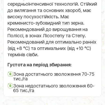
середньоінтенсивної технологій. Стійкий
до вилягання та основних хвороб, має
високу посухостійкість. Має
кременисто-зубовидний тип зерна.
Рекомендований до вирощування на
Поліссі, в зонах Лісостепу та Степу.
Рекомендований для оптимально ранніх
(від +8 °С) та оптимальних (від +10 °С)
термінів сівби.
Густота на період збирання:
Зона достатнього зволоження 70-75
тис./га
Зона недостатнього зволоження 60-
65 тис./га