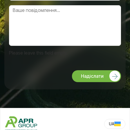
Please leave this field empty.
Надіслати
UA