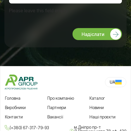
Please leave this field empty.
Надіслати
UA
RU
Головна
Про компанію
Каталог
Виробники
Партнери
Новини
Контакти
Вакансії
Наші проєкти
м.Дніпро пр-т
(+380) 67-317-79-93