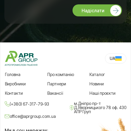
Надіслати
UA
RU
Головна
Про компанію
Каталог
Виробники
Партнери
Новини
Контакти
Вакансії
Наші проєкти
м.Дніпро пр-т
(+380) 67-317-79-93
Д.Яворницького 78 оф. 430
АПР Груп
office@aprgroup.com.ua
Ми в соц.мережах: