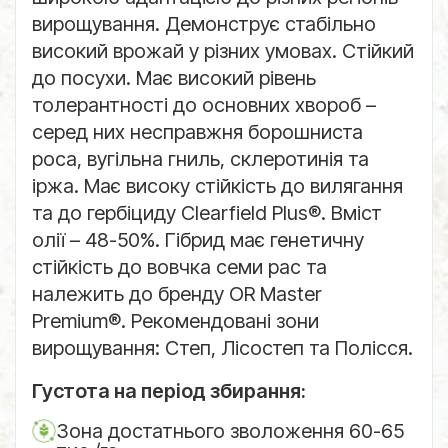
вирощування. Демонструє стабільно
високий врожай у різних умовах. Стійкий
до посухи. Має високий рівень
толерантності до основних хвороб –
серед них несправжня борошниста
роса, вугільна гниль, склеротинія та
іржа. Має високу стійкість до вилягання
та до гербіциду Clearfield Plus®. Вміст
олії – 48-50%. Гібрид має генетичну
стійкість до вовчка семи рас та
належить до бренду OR Master
Premium®. Рекомендовані зони
вирощування: Степ, Лісостеп та Полісся.
Густота на період збирання:
Зона достатнього зволоження 60-65