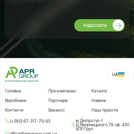
Please leave this field empty.
Надіслати
UA
RU
Головна
Про компанію
Каталог
Виробники
Партнери
Новини
Контакти
Вакансії
Наші проєкти
м.Дніпро пр-т
(+380) 67-317-79-93
Д.Яворницького 78 оф. 430
АПР Груп
office@aprgroup.com.ua