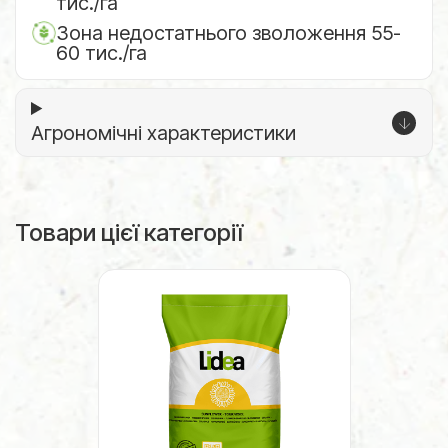
тис./га
Зона недостатнього зволоження 55-
60 тис./га
Агрономічні характеристики
Товари цієї категорії