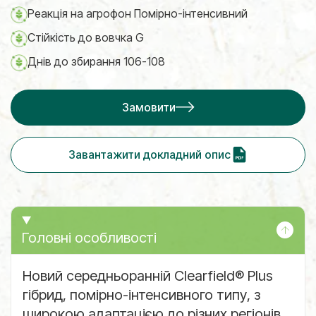
Реакція на агрофон Помірно-інтенсивний
Стійкість до вовчка G
Днів до збирання 106-108
Замовити
Завантажити докладний опис
Головні особливості
Новий середньоранній Clearfield® Plus
гібрид, помірно-інтенсивного типу, з
широкою адаптацією до різних регіонів