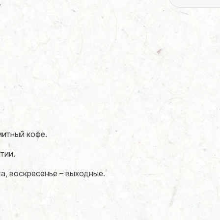
.
митный кофе.
тии.
та, воскресенье – выходные.