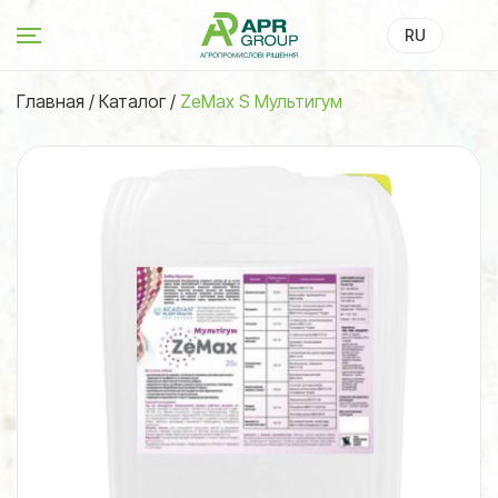
RU
UA
Главная
/
Каталог
/
ZeMax S Мультигум