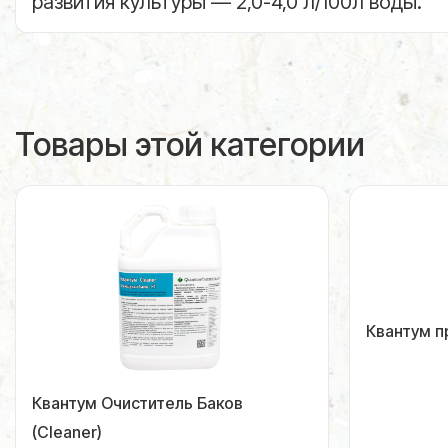
развития культуры — 2,0-4,0 л/100л воды.
Товары этой категории
Квантум п
Квантум Очиститель Баков
(Сleaner)