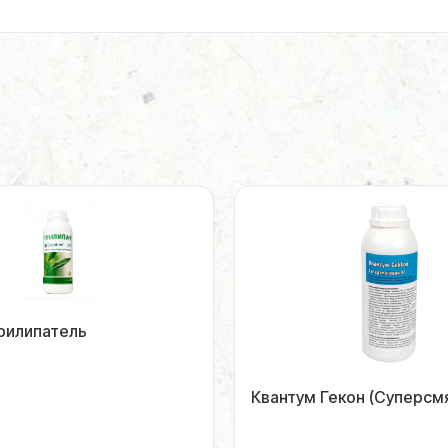
рилипатель
Квантум Гекон (Суперсм