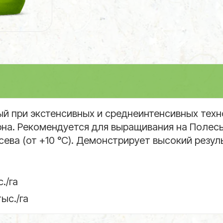
й при экстенсивных и среднеинтенсивных техно
на. Рекомендуется для выращивания на Полесье
ева (от +10 °С). Демонстрирует высокий резуль
./га
ыс./га