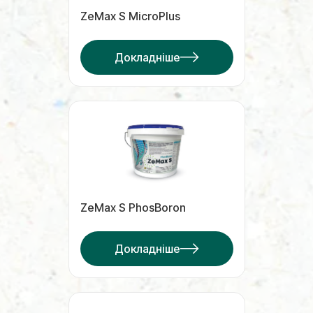
ZeMax S MicroPlus
Докладніше
ZeMax S PhosBoron
Докладніше