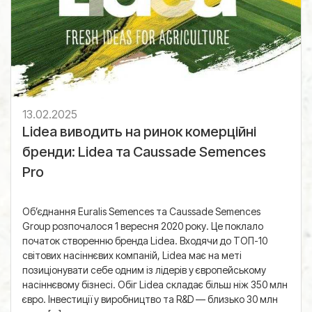
13.02.2025
Lidea виводить на ринок комерційні
бренди: Lidea та Caussade Semences
Pro
Об’єднання Euralis Semences та Caussade Semences
Group розпочалося 1 вересня 2020 року. Це поклало
початок створенню бренда Lidea. Входячи до ТОП-10
світових насіннєвих компаній, Lidea має на меті
позиціонувати себе одним із лідерів у європейському
насіннєвому бізнесі. Обіг Lidea складає більш ніж 350 млн
євро. Інвестиції у виробництво та R&D — близько 30 млн