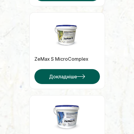
ZeMax S MicroComplex
Докладніше