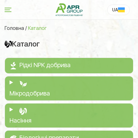
UA
RU
Головна
/
Каталог
Каталог
Рідкі NPK добрива
Мікродобрива
Насіння
Біологічні препарати