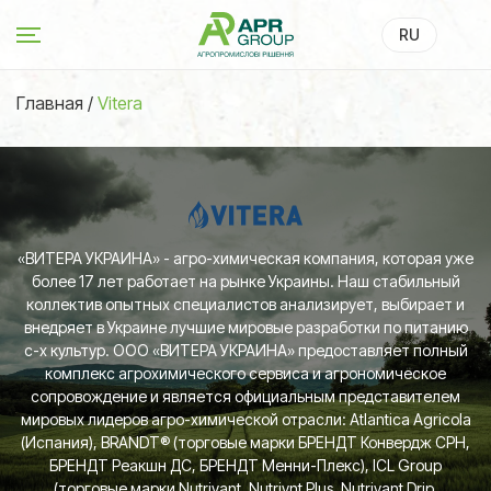
RU
UA
Главная
/
Vitera
«ВИТЕРА УКРАИНА» - агро-химическая компания, которая уже
более 17 лет работает на рынке Украины. Наш стабильный
коллектив опытных специалистов анализирует, выбирает и
внедряет в Украине лучшие мировые разработки по питанию
с-х культур. ООО «ВИТЕРА УКРАИНА» предоставляет полный
комплекс агрохимического сервиса и агрономическое
сопровождение и является официальным представителем
мировых лидеров агро-химической отрасли: Atlantica Agricola
(Испания), BRANDT® (торговые марки БРЕНДТ Конвердж СРН,
БРЕНДТ Реакшн ДС, БРЕНДТ Менни-Плекс), ICL Group
(торговые марки Nutrivant, Nutrivnt Plus, Nutrivant Drip,